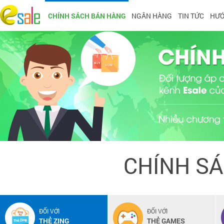
CHÍNH SÁCH BÁN HÀNG
NGÂN HÀNG
TIN TỨC
HƯỚ
CHÍNH S
ĐỐI VỚI
ĐỐI VỚI
THẺ ZING
THẺ GAMES