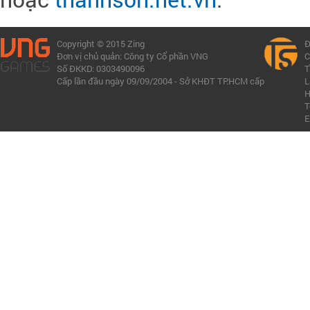
Copyright © 2015 Zing
Đ
Đơn vị chủ quản: Công ty Cổ phần VNG
C
Số ĐKKD: 0303490096
T
Cấp lần đầu ngày 09/09/2004 - Sở KHĐT TP.HCM cấp
L
H
T
E