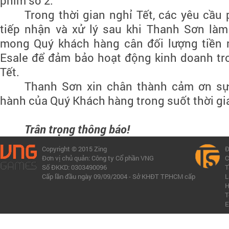
phím số 2.
Trong thời gian nghỉ Tết, các yêu cầu
tiếp nhận và xử lý sau khi Thanh Sơn làm 
mong Quý khách hàng cân đối lượng tiền 
Esale để đảm bảo hoạt động kinh doanh tro
Tết.
Thanh Sơn xin chân thành cảm ơn sự
hành của Quý Khách hàng trong suốt thời gi
Trân trọng thông báo!
Copyright © 2015 Zing
Đ
Đơn vị chủ quản: Công ty Cổ phần VNG
C
Số ĐKKD: 0303490096
T
Cấp lần đầu ngày 09/09/2004 - Sở KHĐT TP.HCM cấp
L
H
T
E