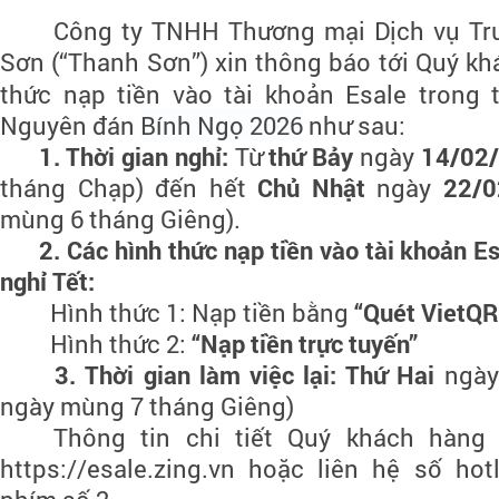
Công ty TNHH Thương mại Dịch vụ Tr
Sơn (“Thanh Sơn”) xin thông báo tới Quý k
thức nạp tiền vào tài khoản Esale trong 
Nguyên đán
Bính Ngọ 2026
như sau:
1.
Thời gian nghỉ:
Từ
thứ Bảy
ngày
14/02
tháng Chạp)
đến hết
Chủ Nhật
ngày
22/0
mùng 6 tháng Giêng).
2.
Các hình thức nạp tiền vào tài khoản Es
nghỉ Tết:
Hình thức 1:
Nạp tiền bằng
“Quét VietQR
Hình thức 2:
“Nạp tiền trực tuyến”
3.
Thời gian làm việc lại: Thứ Hai
ngày
ngày mùng 7 tháng Giêng)
Thông tin chi tiết Quý khách hàng 
https://esale.zing.vn
hoặc liên hệ số hot