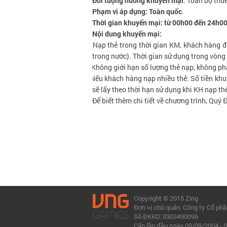
Đối tượng hưởng khuyến mại
:
Toàn bộ thu
Phạm vi áp dụng: Toàn quốc
.
Thời gian khuyến mại: từ 00h00 đến 24h0
Nội dung khuyến mại:
Ø
Nạp thẻ trong thời gian KM, khách hàng 
trong nước). Thời gian sử dụng trong vòng
Ø
Không giới hạn số lượng thẻ nạp, không phâ
Ø
Nếu khách hàng nạp nhiều thẻ: Số tiền kh
sẽ lấy theo thời hạn sử dụng khi KH nạp th
Để biết thêm chi tiết về chương trình, Quý Đ
Copyright © 2015 Zing
Đơn vị chủ quản: Công ty Cổ ph
Số ĐKKD: 0303490096
Cấp lần đầu ngày 09/09/2004 -