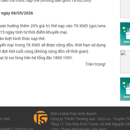
ê bao trả trước nạp thẻ (Không bao gồm TB ezCom)
0 ngày 08/05/2026
được hưởng thêm 20% giá trị thẻ nạp vào TK KM3 (gọi/sms
 15 ngày tính từ thời điểm khuyến mại.
n biệt hình thức nạp thẻ.
uyến mại trong TK KM3 sẽ được cộng dồn, thời hạn sử dụng
ẻ đợt KM cuối cùng (không cộng dồn về thời gian).
ại lý vui lòng liên hệ tổng đài 1800 1091.
Trân trọng!
Đơn vị khai thác kinh doanh:
ần VNG
Công ty TNHH Thương mại - Dịch vụ - Truyền T
Tầng 17, Tòa Nhà ROX Tower, số 54A Nguyễn Ch
 Sở KHĐT TP.HCM cấp
Láng, Thành phố Hà Nội, Việt Nam.