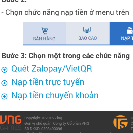
- Chọn chức năng nạp tiền ở menu trên
Bước 3: Chọn một trong các chức năng
Quét Zalopay/VietQR
Nạp tiền trực tuyến
Nạp tiền chuyển khoản
Copyright © 2015 Zing
Đ
Đơn vị chủ quản: Công ty Cổ phần VNG
C
Số ĐKKD: 0303490096
T